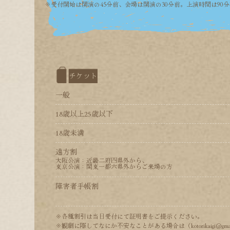
※受付開始は開演の45分前、会場は開演の30分前。上演時間は90
チケット
一般
18歳以上25歳以下
18歳未満
遠方割
大阪公演：近畿二府四県外から、
東京公演：関東一都六県外からご来場の方
障害者手帳割
※各種割引は当日受付にて証明書をご提示ください。
※観劇に際してなにか不安なことがある場合は（kotorikaigi@gm