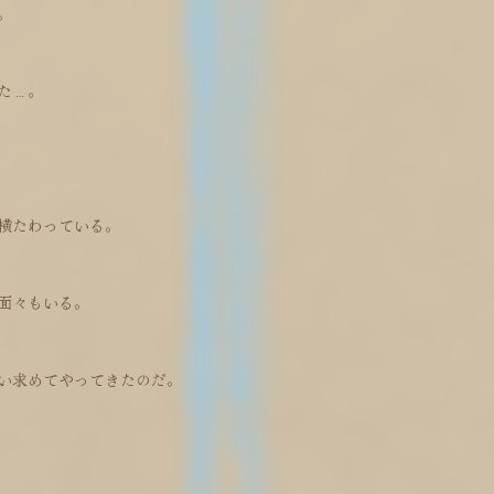
。
た…。
く横たわっている。
面々もいる。
い求めてやってきたのだ。