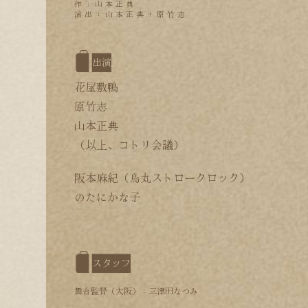
作：山本正典
演出：山本正典＋原竹志
出演
花屋敷鴨
原竹志
山本正典
（以上、コトリ会議）
阪本麻紀
（烏丸ストロークロック）
のたにかな子
スタッフ
舞台監督（大阪）：三津田なつみ