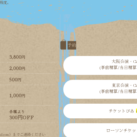
分程度。
予約
3,800
大阪公演・Co
2,000
(事前精算/当日精算
500
東京公演・Co
(事前精算/当日精算
1,000
チケットぴあ
各種より
300円OFF
ローソンチケッ
ail.com）までご連絡ください