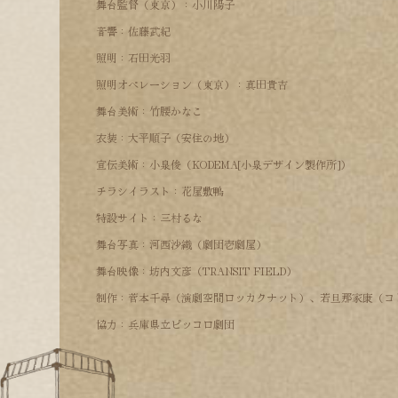
舞台監督（東京）：小川陽子
音響：佐藤武紀
照明：石田光羽
照明オペレーション（東京）：真田貴吉
舞台美術：竹腰かなこ
衣装：大平順子（安住の地）
宣伝美術：小泉俊（KODEMA[小泉デザイン製作所]）
チラシイラスト：花屋敷鴨
特設サイト：三村るな
舞台写真：河西沙織（劇団壱劇屋）
舞台映像：坊内文彦（TRANSIT FIELD）
制作：菅本千尋（演劇空間ロッカクナット）、若旦那家康（コ
協力：兵庫県立ピッコロ劇団