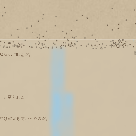
が泣いて叫んだ。
」と罵られた。
だけが立ち向かったのだ。